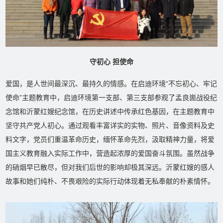
守初心 担使命
爱国，是人世间最深沉、最持久的情感。在启迪环境“不忘初心、牢记
使命”主题教育中，启迪环境第一支部、第三支部参观了孟良崮战役纪
念馆和沂蒙红嫂纪念馆，在历史讲述中传承红色基因，在主题教育中
坚守共产党人初心。通过观看丰富详实的实物、照片、音像资料及史
料文字，党员们重温革命历史，缅怀革命先烈，汲取精神力量，将爱
国主义教育融入实际工作中，营造起浓厚的爱国奋斗氛围。虽然战争
的硝烟早已散尽，但对我们后世的影响却极其深远。沂蒙红嫂的感人
故事和她们纯朴、不畏艰险的实际行动体现着无私奉献的朴素情怀。