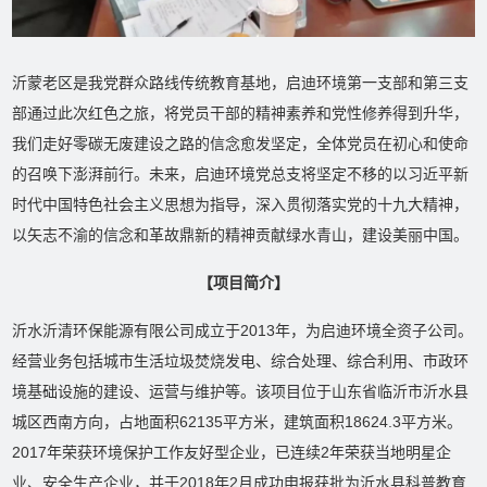
沂蒙老区是我党群众路线传统教育基地，启迪环境第一支部和第三支
部通过此次红色之旅，将党员干部的精神素养和党性修养得到升华，
我们走好零碳无废建设之路的信念愈发坚定，全体党员在初心和使命
的召唤下澎湃前行。未来，启迪环境党总支将坚定不移的以习近平新
时代中国特色社会主义思想为指导，深入贯彻落实党的十九大精神，
以矢志不渝的信念和革故鼎新的精神贡献绿水青山，建设美丽中国。
【项目简介】
沂水沂清环保能源有限公司成立于2013年，为启迪环境全资子公司。
经营业务包括城市生活垃圾焚烧发电、综合处理、综合利用、市政环
境基础设施的建设、运营与维护等。该项目位于山东省临沂市沂水县
城区西南方向，占地面积62135平方米，建筑面积18624.3平方米。
2017年荣获环境保护工作友好型企业，已连续2年荣获当地明星企
业、安全生产企业，并于2018年2月成功申报获批为沂水县科普教育