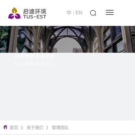
中
|
EN
启迪环境 生态未来
以人为本 知行合一
首页
》
关于我们
》
管理团队