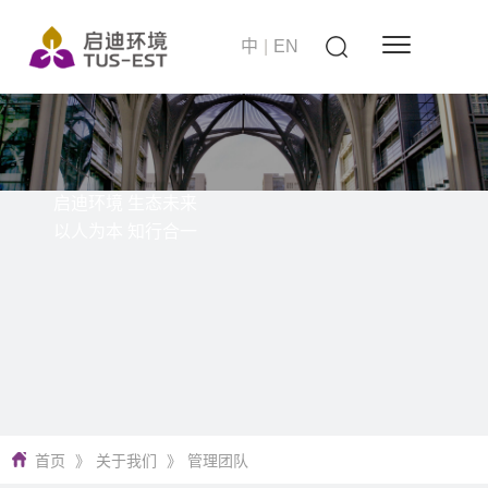
中
|
EN
启迪环境 生态未来
以人为本 知行合一
首页
》
关于我们
》
管理团队