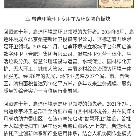
△ 启迪环境环卫专用车及环保装备板块
回顾这十年，启迪环境是环卫领域的先行者。2014年5月，启
迪环境成立北京桑德新环卫投资有限公司，这标志着开始涉
足环卫领域。2020年12月，启迪环境成立板块平台公司启迪
数字环卫（合肥）集团有限公司，聚焦环卫运营一体化、生
活垃圾分类、智慧公厕建设与运营、水域保洁、园林绿化养
护、无人环卫、城市大管家、美丽乡村综合治理等环境一体
化服务。经过8年的发展，环卫业务遍及27个省、市、自治
区，清扫面积曾达到10亿平方米，多年以来业务规模、服务
质量等综合实力一直位居行业前列。
回顾这十年，启迪环境更是环卫领域的领先者。2021年7月，
启迪数字环卫总部迁至合肥市蜀山区中国环境谷，并在同年8
月成功助力蜀山区，在该市率先启动“智慧环卫”建设，首批
无人驾驶清扫车已经在运河新城试点路段“上岗”。启迪环境
依托产业创新体系和产业应用体系，结合人机协同作业模式