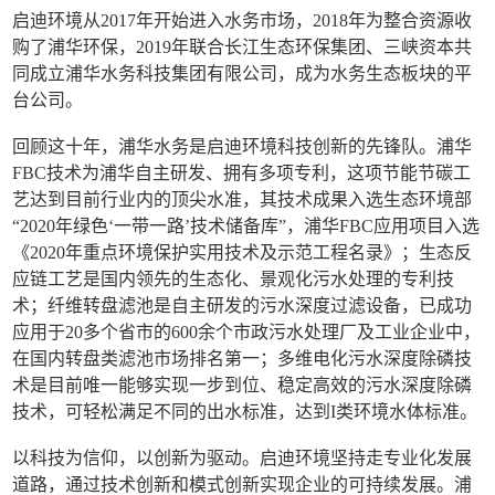
启迪环境从2017年开始进入水务市场，2018年为整合资源收
购了浦华环保，2019年联合长江生态环保集团、三峡资本共
同成立浦华水务科技集团有限公司，成为水务生态板块的平
台公司。
回顾这十年，浦华水务是启迪环境科技创新的先锋队。浦华
FBC技术为浦华自主研发、拥有多项专利，这项节能节碳工
艺达到目前行业内的顶尖水准，其技术成果入选生态环境部
“2020年绿色‘一带一路’技术储备库”，浦华FBC应用项目入选
《2020年重点环境保护实用技术及示范工程名录》；生态反
应链工艺是国内领先的生态化、景观化污水处理的专利技
术；纤维转盘滤池是自主研发的污水深度过滤设备，已成功
应用于20多个省市的600余个市政污水处理厂及工业企业中，
在国内转盘类滤池市场排名第一；多维电化污水深度除磷技
术是目前唯一能够实现一步到位、稳定高效的污水深度除磷
技术，可轻松满足不同的出水标准，达到I类环境水体标准。
以科技为信仰，以创新为驱动。启迪环境坚持走专业化发展
道路，通过技术创新和模式创新实现企业的可持续发展。浦