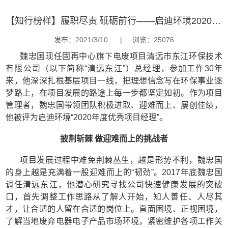
【知行榜样】履职尽责 砥砺前行——启迪环境2020年度优秀项目经理魏忠国
发布：2021/3/10
|
浏览：25076
魏忠国现任固再中心旗下电废项目清远市东江环保技术
有限公司（以下简称“清远东江”）总经理，参加工作30年
来，他深深扎根基层项目一线，把理想信念写在环保事业逐
梦路上，在项目发展的路途上每一步都坚定如初。作为项目
管理者，魏忠国带领团队积极进取、迎难而上、屡创佳绩，
他被评为启迪环境“2020年度优秀项目经理”。
披荆斩棘 做迎难而上的挑战者
项目发展过程中难免荆棘丛生，越是形势不利，魏忠国
的身上越是充满着一股迎难而上的“韧劲”。2017年底魏忠国
调任清远东江，他潜心研究寻找公司快速健康发展的突破
口，首先调整工作思路从了解人开始，知人善任、人尽其
才，让合适的人留在合适的岗位上。直面困境、正视困境，
了解当地废弃电器电子产品市场环境，紧密维护各项工作关