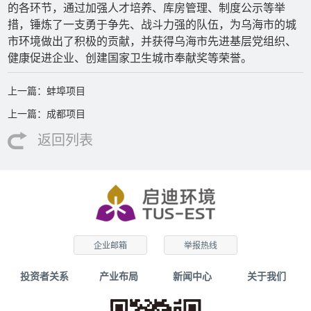
的各环节，通过加强人才培养、库房管理、制度公示等举
措，锤炼了一支勇于争先、战斗力强的队伍，为乌海市的城
市环境做出了积极的贡献，并获得乌海市先进基层党组织、
健康促进企业、创建国家卫生城市奉献奖等荣誉。
上一篇：蚌埠项目
上一篇：成都项目
返回列表
企业邮箱
举报热线
投资者关系
产业布局
新闻中心
关于我们